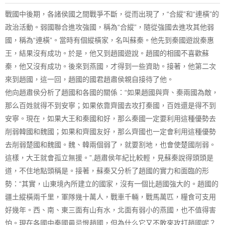
戰國中後期，各諸侯國之間戰爭不斷，從而出現了，“合縱”和“連橫”的
政治活動。弱國聯合進攻強國，稱為“合縱”，隨從強國去進攻其他弱
國，稱為“連橫”。當時有個縱橫家，名叫蘇秦。他先到秦國遊說秦惠
王，結果沒有成功。於是，他又到趙國遊說。趙國的相國不喜歡蘇
秦，他又沒有成功。後來到燕國，才得到一些資助。接著，他第二次
來到趙國，這一回，趙國的國君趙肅侯親自接待了他。
他向趙肅侯分析了趙國和各國的關係：“如果趙國與齊、秦兩國為敵，
那么百姓就得不到安寧；如果依靠齊國去攻打秦國，百姓還是得不到
安寧。現在，如果大王和秦國和好，那么秦國一定要利用這種優勢去
削弱韓國和魏國；如果和齊國友好，那么齊國也一定會利用這種優勢
去削弱楚國和魏國。魏、韓兩個弱了，就要割地，也會使楚國削弱。
這樣，大王就會孤立無援。”,趙肅侯年紀比較輕，見蘇秦說得頭頭是
道，不住地點頭稱是。接著，蘇秦又分析了趙國的實力和面臨的形
勢：“其實，山東境內所建立的國家，沒有一個比趙國強大的。趙國的
疆土縱橫兩千里，軍隊幾十萬人，戰車千輛，戰馬萬匹，糧食可支用
好幾年。西、南、東三面有山有水，北面有弱小的燕國，也不值得害
怕。現在各國中秦國最忌恨趙國，但為什么它又不敢來攻打趙國呢？