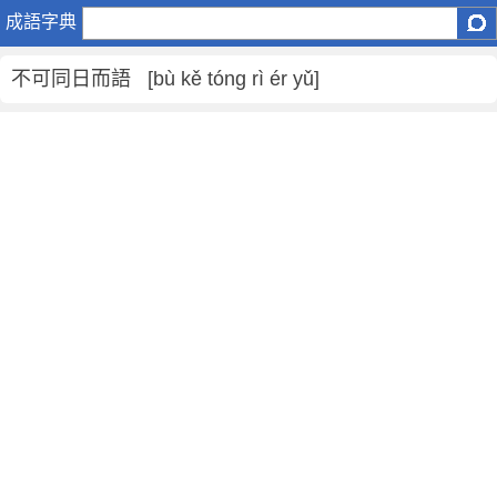
不
成語字典
可
同
不可同日而語 [bù kě tóng rì ér yǔ]
日
而
語
是
什
麼
意
思
,
不
可
同
日
而
語
的