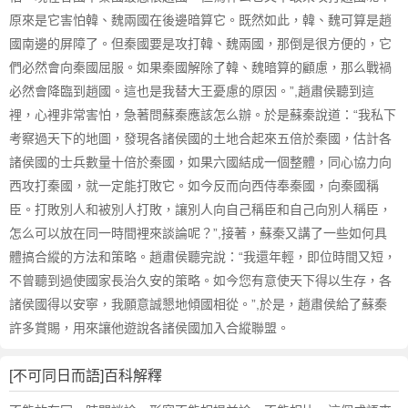
原來是它害怕韓、魏兩國在後邊暗算它。既然如此，韓、魏可算是趙
國南邊的屏障了。但秦國要是攻打韓、魏兩國，那倒是很方便的，它
們必然會向秦國屈服。如果秦國解除了韓、魏暗算的顧慮，那么戰禍
必然會降臨到趙國。這也是我替大王憂慮的原因。”,趙肅侯聽到這
裡，心裡非常害怕，急著問蘇秦應該怎么辦。於是蘇秦說道：“我私下
考察過天下的地圖，發現各諸侯國的土地合起來五倍於秦國，估計各
諸侯國的士兵數量十倍於秦國，如果六國結成一個整體，同心協力向
西攻打秦國，就一定能打敗它。如今反而向西侍奉秦國，向秦國稱
臣。打敗別人和被別人打敗，讓別人向自己稱臣和自己向別人稱臣，
怎么可以放在同一時間裡來談論呢？”,接著，蘇秦又講了一些如何具
體搞合縱的方法和策略。趙肅侯聽完說：“我還年輕，即位時間又短，
不曾聽到過使國家長治久安的策略。如今您有意使天下得以生存，各
諸侯國得以安寧，我願意誠懇地傾國相從。”,於是，趙肅侯給了蘇秦
許多賞賜，用來讓他遊說各諸侯國加入合縱聯盟。
[不可同日而語]百科解釋