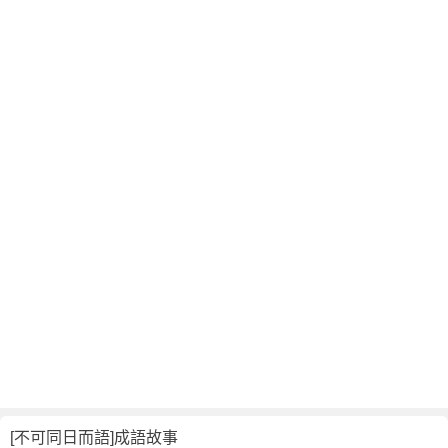
語
故
事
,
英
文
翻
譯
[不可同日而語]成語故事