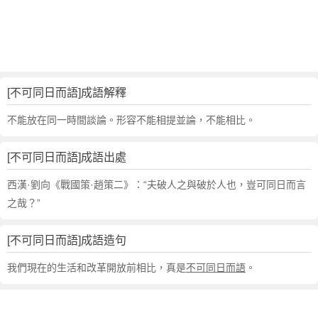
解
釋
,
造
句
,
[不可同日而語]成語解釋
出
處
不能放在同一時間談論。形容不能相提並論，不能相比。
,
不
[不可同日而語]成語出處
可
同
西漢·劉向《戰國策·趙策二》：“夫破人之與破於人也，豈可同日而言
日
之哉？”
而
語
[不可同日而語]成語造句
的
意
我們現在的生活和改革開放前相比，真是
不可同日而語
。
思
,
成