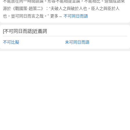
不能放在同一時間談論。形容不能相提並論，不能相比。這個成語來
源於《戰國策·趙策二》：“夫破人之與破於人也，臣人之與臣於人
也，豈可同日而言之哉。” 更多→
不可同日而語
[不可同日而語]近義詞
不可比擬
未可同日而語