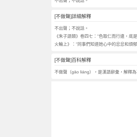
的
不出聲；不說話。
反
義
[不做聲]詳細解釋
詞
近
不出聲；不說話。
義
《朱子語類》卷四七：“色取仁而行違，底是
詞
火輪上》：“同事們知道她心中的忿忿和煩
,
不
[不做聲]百科解釋
做
聲
不做聲（gāo liáng），是漢語辭彙，解釋
的
意
思
,
不
做
聲
的
英