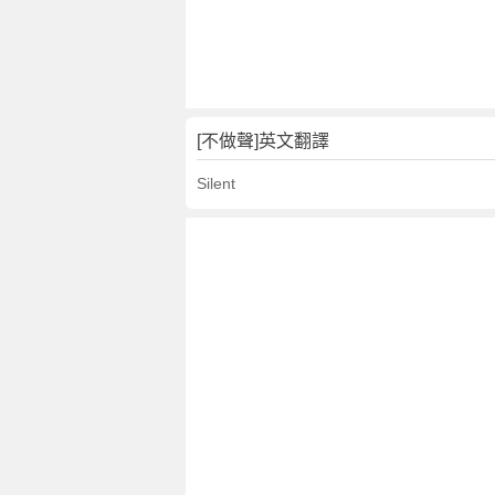
文
翻
譯
[不做聲]英文翻譯
Silent