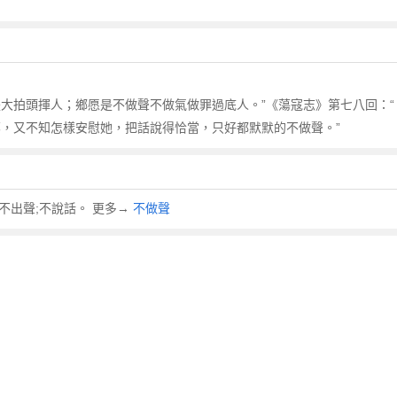
大拍頭揮人；鄉愿是不做聲不做氣做罪過底人。”《蕩寇志》第七八回：“ 蔡
郁，又不知怎樣安慰她，把話說得恰當，只好都默默的不做聲。”
為不出聲;不說話。 更多→
不做聲