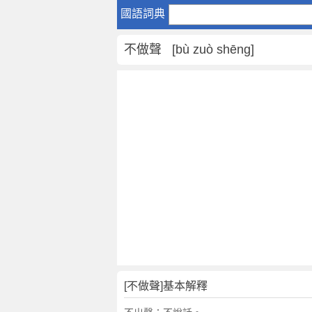
不
國語詞典
做
聲
不做聲 [bù zuò shēng]
是
什
麼
意
思
,
不
做
聲
的
解
釋
,
不
做
[不做聲]基本解釋
聲