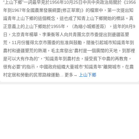
“上山下鄉”一詞最早見於1956年10月25日中共中央政治局關於《1956
山
下
年到1967年全國農業發展綱要(修正草案)》的檔案中，第一次提出知
鄉
識青年上山下鄉的這個概念，這也成了知青上山下鄉開始的標誌。真
的
正意義上的上山下鄉始於1955年，（為縮小城鄉差距），這年的8月9
英
日，北京青年楊華、李秉衡等人向共青團北京市委提出到邊疆區墾
文
荒，11月份獲得北京市團委的批准與鼓勵，隨後引起城市知識青年到
翻
農村和邊疆墾荒的熱潮，毛主席發出“農村是一個廣闊的天地，到那裡
譯
是可以大有作為的”，“知識青年到農村去，接受貧下中農的再教育，
很有必要”的指示，中國政府組織大量城市“知識青年”離開城市，在農
村定居和勞動的民眾路線運動... 更多→
上山下鄉