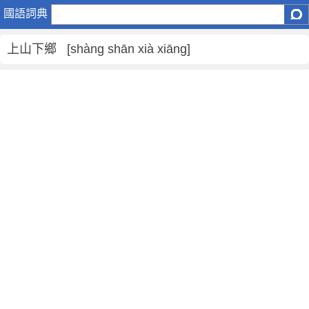
上
國語詞典
山
下
上山下鄉 [shàng shān xià xiāng]
鄉
是
什
麼
意
思
,
上
山
下
鄉
的
解
釋
,
上