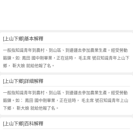
山
下
鄉
的
反
義
[上山下鄉]基本解釋
詞
近
一般指知識青年到農村、到山區、到邊疆去參加農業生產，經受勞動
義
鍛鍊。如: 鳳田 國中剛畢業，正在這時， 毛主席 號召知識青年上山下
詞
鄉， 靳大娘 就給他報了名。
,
上
[上山下鄉]詳細解釋
山
下
一般指知識青年到農村、到山區、到邊疆去參加農業生產，經受勞動
鄉
鍛鍊。如： 鳳田 國中剛畢業，正在這時， 毛主席 號召知識青年上山
的
下鄉， 靳大娘 就給他報了名。
意
思
,
[上山下鄉]百科解釋
上