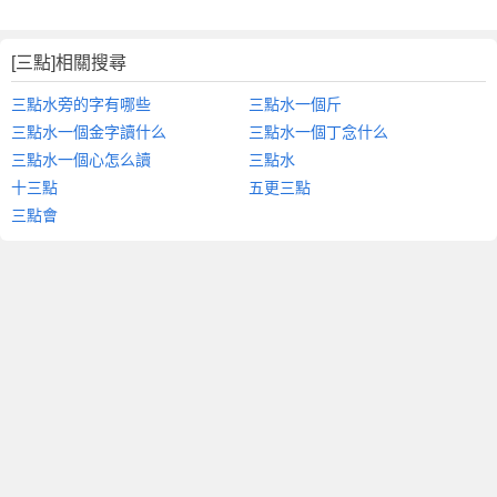
[三點]相關搜尋
三點水旁的字有哪些
三點水一個斤
三點水一個金字讀什么
三點水一個丁念什么
三點水一個心怎么讀
三點水
十三點
五更三點
三點會