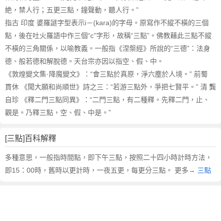
絶，禁人行；五更三點，鐘聲動，聽人行。”
指古 印度 婆羅謎字型表示i－(kara)的字母。原寫作不縱不橫的三個
點，後在吐火羅語中作三個“c”字形，故稱“三點”。佛教藉此三點不縱
不橫的三角關係，以喻教義。一般指《涅槃經》所說的“三德”：法身
德、般若德和解脫德。天台宗亦因以指空、假、中。
《敦煌變文集·降魔變文》：“會三點於真原，淨六塵於人境。” 前蜀
貫休 《聞大願和尚順世》詩之三：“若游三點外，爭把七賢平。” 清 龔
自珍 《釋二門三點同異》：“二門三點，有二種釋。先釋二門，止、
觀是。乃釋三點，空、假、中是。”
[三點]百科解釋
多種意思，一般指時間點，即下午三點，按照二十四小時計時方法，
即15：00時，舊時以更計時，一夜五更，每更分三點。 更多→
三點