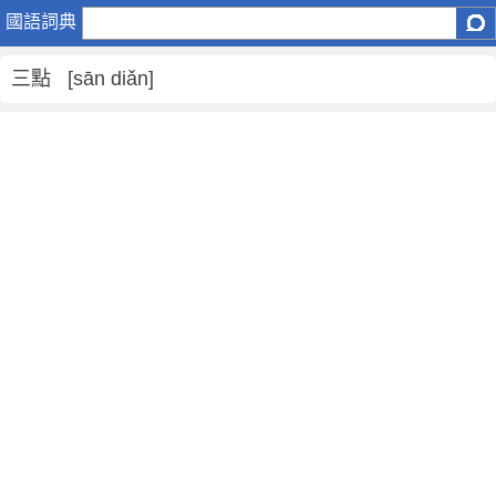
三
國語詞典
點
是
三點 [sān diǎn]
什
麼
意
思
,
三
點
的
解
釋
,
三
點
的
反
義