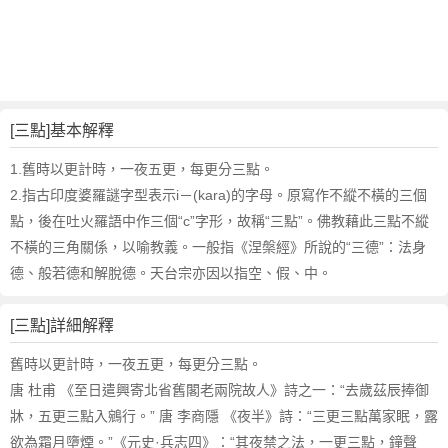
詞
近
義
詞
,
三
[三點]基本解釋
點
的
1.舊時以更計時，一夜五更，每更分三點。
意
2.指古印度婆羅謎字型表示i－(kara)的字母。原寫作不縱不橫的三個
思
點，後在吐火羅語中作三個“c”字形，故稱“三點”。佛教藉此三點不縱
,
不橫的三角關係，以喻教義。一般指《涅槃經》所說的“三德”：法身
三
德、般若德和解脫德。天台宗亦因以指空、假、中。
點
的
英
[三點]詳細解釋
文
舊時以更計時，一夜五更，每更分三點。
翻
譯
唐 杜甫 《至日遣興寄北省舊閣老兩院故人》詩之一：“去歲茲辰捧御
牀，五更三點入鵷行。” 唐 李商隱 《夜半》詩：“三更三點萬家眠，露
欲為霜月墮煙。”《元史·兵志四》：“其夜禁之法，一更三點，鐘聲