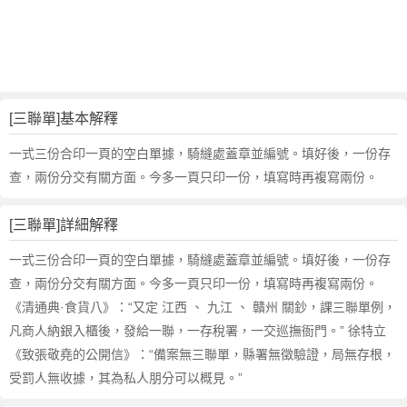
的
反
義
詞
近
義
[三聯單]基本解釋
詞
,
一式三份合印一頁的空白單據，騎縫處蓋章並編號。填好後，一份存
三
查，兩份分交有關方面。今多一頁只印一份，填寫時再複寫兩份。
聯
單
[三聯單]詳細解釋
的
意
一式三份合印一頁的空白單據，騎縫處蓋章並編號。填好後，一份存
思
查，兩份分交有關方面。今多一頁只印一份，填寫時再複寫兩份。
,
《清通典·食貨八》：“又定 江西 、 九江 、 贛州 關鈔，課三聯單例，
三
凡商人納銀入櫃後，發給一聯，一存稅署，一交巡撫衙門。” 徐特立
聯
單
《致張敬堯的公開信》：“備案無三聯單，縣署無徵驗證，局無存根，
的
受罰人無收據，其為私人朋分可以概見。”
英