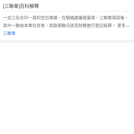
文
[三聯單]百科解釋
翻
譯
一式三份合印一頁的空白單據，在騎縫處編號蓋章。三聯單填寫後，
其中一聯由本單位存查，其餘兩聯分送至財務進行登記結算。 更多→
三聯單