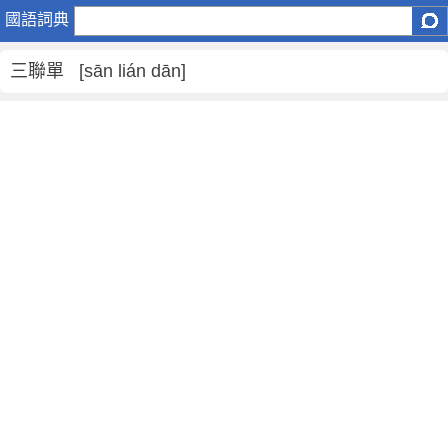
三
國語詞典
聯
單
三聯單 [sān lián dān]
是
什
麼
意
思
,
三
聯
單
的
解
釋
,
三
聯
單