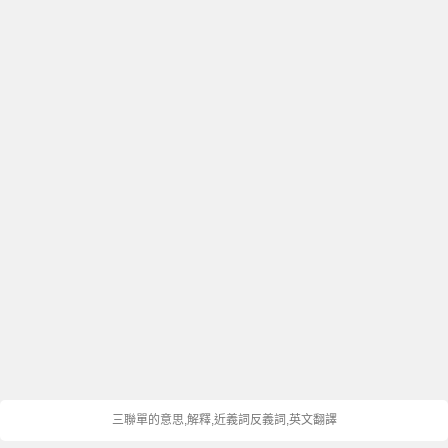
三聯單的意思,解釋,近義詞反義詞,英文翻譯