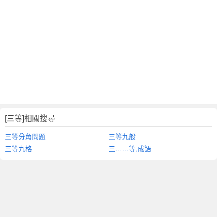
[三等]相關搜尋
三等分角問題
三等九般
三等九格
三……等,成語