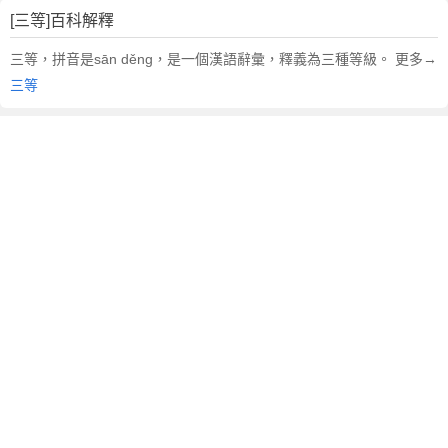
[三等]百科解釋
三等，拼音是sān děng，是一個漢語辭彙，釋義為三種等級。 更多→
三等