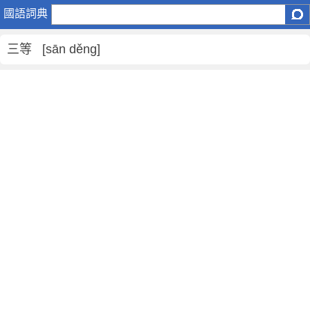
三
國語詞典
等
是
三等 [sān děng]
什
麼
意
思
,
三
等
的
解
釋
,
三
等
的
反
義