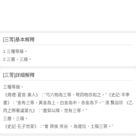
詞
近
義
詞
,
三
[三等]基本解釋
等
的
1.三種等級。
意
2.三層，三級。
思
,
[三等]詳細解釋
三
等
三種等級。
的
《周禮·夏官·槀人》：“弓六物為三等，弩四物亦如之。”《史記·平準
英
書》：“金有三等，黃金為上，白金為中，赤金為下。” 清 龔自珍 《乙
文
丙之際著議第九》：“書契以降，世有三等。”
翻
譯
三層，三級。
《史記·孔子世家》：“會 齊侯 夾谷 ，為壇位，土階三等。”