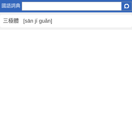
三
國語詞典
極
體
三極體 [sān jí guǎn]
是
什
麼
意
思
,
三
極
體
的
解
釋
,
三
極
體