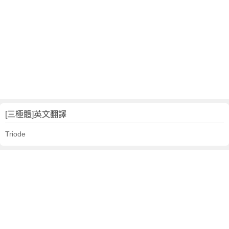
[三極體]英文翻譯
Triode