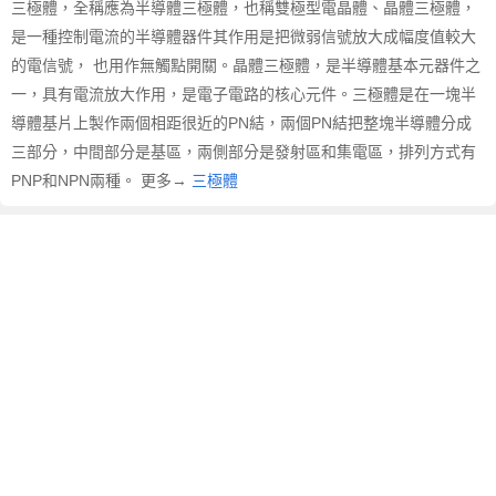
三極體，全稱應為半導體三極體，也稱雙極型電晶體、晶體三極體，
文
翻
是一種控制電流的半導體器件其作用是把微弱信號放大成幅度值較大
譯
的電信號， 也用作無觸點開關。晶體三極體，是半導體基本元器件之
一，具有電流放大作用，是電子電路的核心元件。三極體是在一塊半
導體基片上製作兩個相距很近的PN結，兩個PN結把整塊半導體分成
三部分，中間部分是基區，兩側部分是發射區和集電區，排列方式有
PNP和NPN兩種。 更多→
三極體