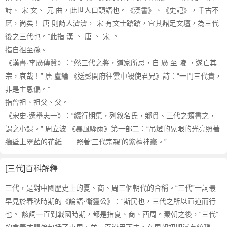
詩、 宋 文、 元 曲，此世人口頭語也。《漢書》、《史記》，千古不
磨，尚矣！ 唐 則詩人濟濟， 宋 有文士蹌蹌，宜其鼎足文壇，為三代
後之三代也。”此指 漢 、 唐 、 宋 。
指自祖至孫。
《漢書·李廣傳贊》：“然三代之將，道家所忌，自 廣 至 陵 ，遂亡其
宗，哀哉！” 唐 盧綸 《送彭開府往雲中覲使君兄》詩：“一門三代貴，
非是主恩偏。”
指曾祖、祖父、父。
《宋史·選舉志一》：“綴行期集，列敘名氏，鄉貫、三代之類書之，
謂之小録。” 周立波 《暴風驟雨》第一部二：“吊燈的晃眼的光亮照著
牆壁上翠藍的花紙……照著‘三代宗親’的紫檀神龕。”
[三代]百科解釋
三代，是對中國歷史上的夏、商、周三個朝代的合稱。“三代”一詞最
早見於春秋時期的《論語·衛靈公》：“斯民也，三代之所以直道而行
也。”該詞一直到戰國時期，都是指夏、商、西周。秦朝之後，“三代”