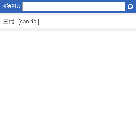
三
國語詞典
代
是
三代 [sān dài]
什
麼
意
思
,
三
代
的
解
釋
,
三
代
的
反
義