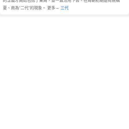
的含義才開始包括了東周，並一直沿用下去。在周朝初期還有統稱
夏、商為“二代”的現象。 更多→
三代