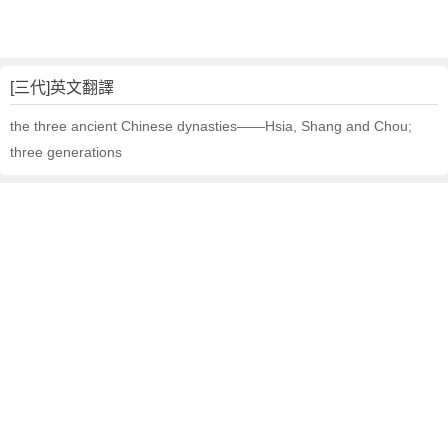
[三代]英文翻譯
the three ancient Chinese dynasties——Hsia, Shang and Chou;
three generations