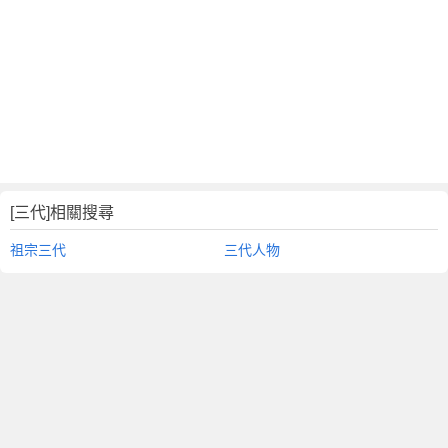
[三代]相關搜尋
祖宗三代
三代人物