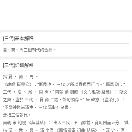
詞
近
義
詞
,
三
[三代]基本解釋
代
的
夏、商、周三個朝代的合稱。
意
思
[三代]詳細解釋
,
三
指 夏 、 商 、 周 。
代
《論語·衛靈公》：“斯民也， 三代 之所以直道而行也。” 邢昺 疏：“
的
三代 ， 夏 、 殷 、 周 也。” 南朝 梁 劉勰 《文心雕龍·銘箴》：“斯文
英
之興，盛於 三代 。 夏 商 二箴，餘句頗存。” 唐 韓愈 《豐陵行》：
文
“臣聞神道尚清浄， 三代 舊制存諸書。”
翻
譯
泛指三個朝代。
南朝 宋 鮑照 《蕪城賦》：“出入三代，五百餘載，竟瓜剖而豆分。”此
指 漢 、 魏 、 晉 。 清 李漁 《閒情偶寄·詞曲·結構》：“ 漢 史、 唐