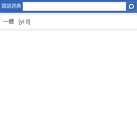
一
國語詞典
體
是
一體 [yī tǐ]
什
麼
意
思
,
一
體
的
解
釋
,
一
體
的
反
義