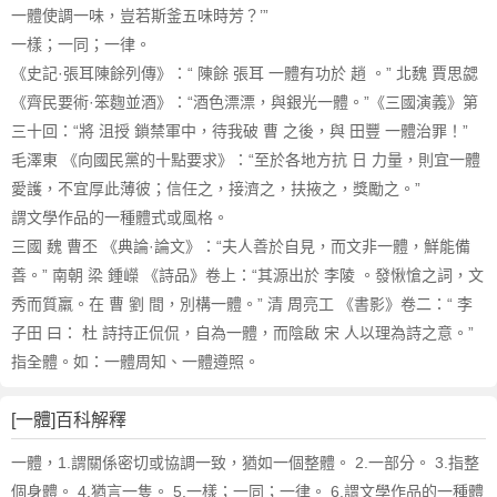
一體使調一味，豈若斯釜五味時芳？’”
一樣；一同；一律。
《史記·張耳陳餘列傳》：“ 陳餘 張耳 一體有功於 趙 。” 北魏 賈思勰
《齊民要術·笨麴並酒》：“酒色漂漂，與銀光一體。”《三國演義》第
三十回：“將 沮授 鎖禁軍中，待我破 曹 之後，與 田豐 一體治罪！”
毛澤東 《向國民黨的十點要求》：“至於各地方抗 日 力量，則宜一體
愛護，不宜厚此薄彼；信任之，接濟之，扶掖之，獎勵之。”
謂文學作品的一種體式或風格。
三國 魏 曹丕 《典論·論文》：“夫人善於自見，而文非一體，鮮能備
善。” 南朝 梁 鍾嶸 《詩品》卷上：“其源出於 李陵 。發愀愴之詞，文
秀而質羸。在 曹 劉 間，別構一體。” 清 周亮工 《書影》卷二：“ 李
子田 曰： 杜 詩持正侃侃，自為一體，而陰啟 宋 人以理為詩之意。”
指全體。如：一體周知、一體遵照。
[一體]百科解釋
一體，1.謂關係密切或協調一致，猶如一個整體。 2.一部分。 3.指整
個身體。 4.猶言一隻。 5.一樣；一同；一律。 6.謂文學作品的一種體