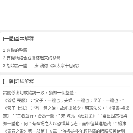
詞
近
義
詞
,
一
[一體]基本解釋
體
的
1.有機的整體
意
2.有機地結合或聯結起來的整體
思
3.胡越為一體。--唐.魏徵《諫太宗十思疏》
,
一
[一體]詳細解釋
體
的
謂關係密切或協調一致，猶如一個整體。
英
《儀禮·喪服》：“父子，一體也；夫婦，一體也；昆弟，一體也。”
文
《管子·七法》：“有一體之治，故能出號令，明憲法矣。”《漢書·禮樂
翻
譯
志》：“二者並行，合為一體。” 宋 陳亮 《廷對策》：“君臣固當相與
如一體也，何至有肆讒之人以恐懼其心志，而徊徨其進退哉！” 楊沫
《青春之歌》第一部第十五章：“許多許多年輕熱情的眼睛都投射到