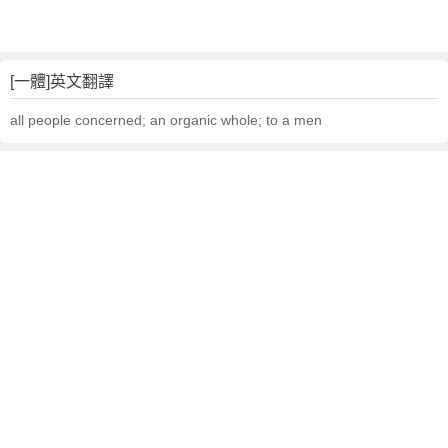
[一體]英文翻譯
all people concerned; an organic whole; to a men