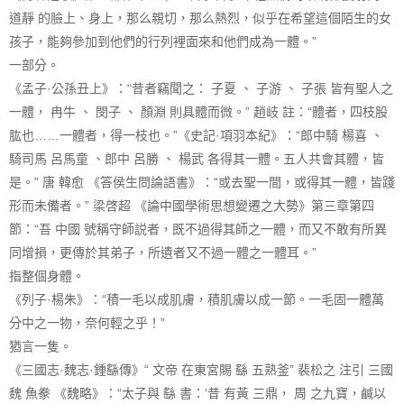
道靜 的臉上、身上，那么親切，那么熱烈，似乎在希望這個陌生的女
孩子，能夠參加到他們的行列裡面來和他們成為一體。”
一部分。
《孟子·公孫丑上》：“昔者竊聞之： 子夏 、 子游 、 子張 皆有聖人之
一體， 冉牛 、 閔子 、 顏淵 則具體而微。” 趙岐 註：“體者，四枝股
肱也……一體者，得一枝也。”《史記·項羽本紀》：“郎中騎 楊喜 、
騎司馬 呂馬童 、郎中 呂勝 、 楊武 各得其一體。五人共會其體，皆
是。” 唐 韓愈 《答侯生問論語書》：“或去聖一間，或得其一體，皆踐
形而未備者。” 梁啓超 《論中國學術思想變遷之大勢》第三章第四
節：“吾 中國 號稱守師説者，既不過得其師之一體，而又不敢有所異
同增損，更傳於其弟子，所遺者又不過一體之一體耳。”
指整個身體。
《列子·楊朱》：“積一毛以成肌膚，積肌膚以成一節。一毛固一體萬
分中之一物，奈何輕之乎！”
猶言一隻。
《三國志·魏志·鍾繇傳》“ 文帝 在東宮賜 繇 五熟釜” 裴松之 注引 三國
魏 魚豢 《魏略》：“太子與 繇 書：‘昔 有黃 三鼎， 周 之九寶，鹹以