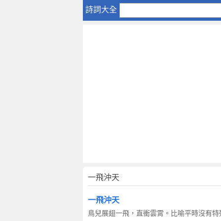
一
詩詞大全
飛
沖
天
一飛沖天
一飛沖天
鳥兒展翅一飛，直衝雲霄。比喻平時沒有特