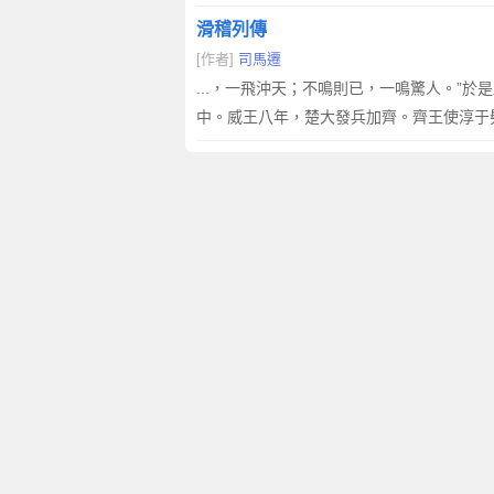
滑稽列傳
[作者]
司馬遷
...，一飛沖天；不鳴則已，一鳴驚人。”
中。威王八年，楚大發兵加齊。齊王使淳于