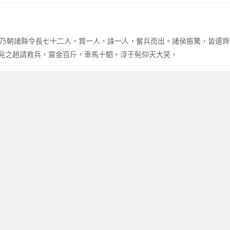
於是乃朝諸縣令長七十二人，賞一人，誅一人，奮兵而出。諸侯振驚，皆還
髡之趙請救兵，齎金百斤，車馬十駟。淳于髡仰天大笑，