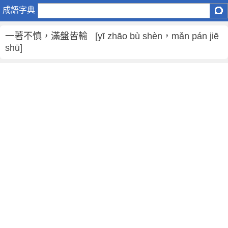
一
成語字典
著
不
一著不慎，滿盤皆輸 [yī zhāo bù shèn，mǎn pán jiē
慎
shū]
，
滿
盤
皆
輸
是
什
麼
意
思
,
一
著
不
慎