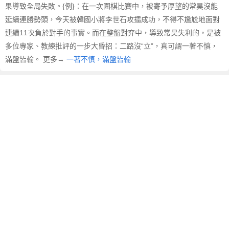
果導致全局失敗。{例}：在一次圍棋比賽中，被寄予厚望的常昊沒能
延續連勝勢頭，今天被韓國小將李世石攻擂成功，不得不尷尬地面對
連續11次負於對手的事實。而在整盤對弈中，導致常昊失利的，是被
多位專家、教練批評的一步大昏招：二路沒“立”，真可謂一著不慎，
滿盤皆輸。 更多→
一著不慎，滿盤皆輸