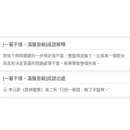
，
滿
盤
皆
輸
的
解
[一著不慎，滿盤皆輸]成語解釋
釋
,
原指下棋時關鍵的一步棋走得不當，整盤棋就輸了。比喻某一個對全
造
局具有決定意義的問題處理不當，結果導致整個失敗。
句
,
[一著不慎，滿盤皆輸]成語出處
出
處
元·李元蔚《將神靈應》第二折:“只因一著錯，輸了半盤棋。”
,
一
著
不
慎
，