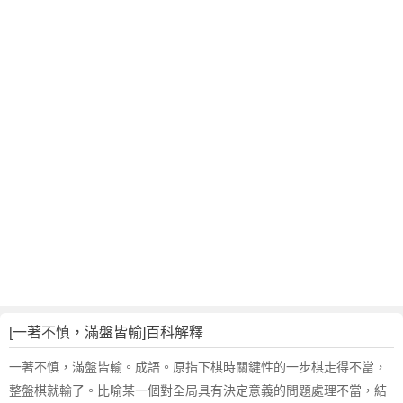
滿
盤
皆
輸
的
意
思
,
成
語
故
事
,
英
文
翻
[一著不慎，滿盤皆輸]百科解釋
譯
一著不慎，滿盤皆輸。成語。原指下棋時關鍵性的一步棋走得不當，
整盤棋就輸了。比喻某一個對全局具有決定意義的問題處理不當，結