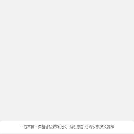
一著不慎，滿盤皆輸解釋,造句,出處,意思,成語故事,英文翻譯