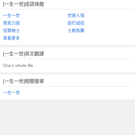
[一生一世]成語接龍
一生一世
世道人情
情見力屈
屈打成招
招賢納士
士飽馬騰
查看更多
[一生一世]英文翻譯
One's whole life
[一生一世]相關搜尋
一生一世