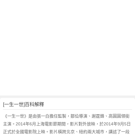
翻
譯
[一生一世]百科解釋
《一生一世》是由張一白擔任監製，鄒佡導演、謝霆鋒、高圓圓領銜
主演。2014年6月上海電影節期間，影片對外放映，於2014年9月5日
正式於全國電影院上映。影片橫跨北京、紐約兩大城市，講述了一段