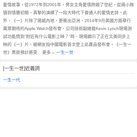
愛情故事，從1972年到2001年，男女主角愛情跨越了世紀，從兩小無
猜到情竇初開，真摯的演繹了一段大時代下普通人的愛情史詩。此
外，《一》片除了揚威內地，更衝出亞洲，2014年9月美國方面舉行
萬眾期待的Apple Watch發布會，公司技術副總裁Kevin Lynch現場測
試功能問到“附近有什么電影上映？”時，現場顯示了正在北美同步上
映的《一》片，被網友指中國電影首次登上此產品發布會。《一生一
世》票房預計將突... 更多→
一生一世
[一生一世]近義詞
一生一代