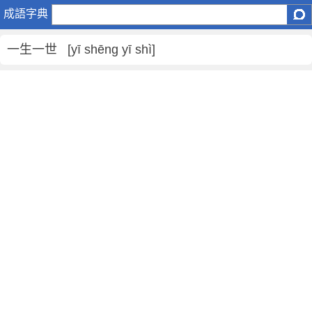
一
成語字典
生
一
一生一世 [yī shēng yī shì]
世
是
什
麼
意
思
,
一
生
一
世
的
解
釋
,
造