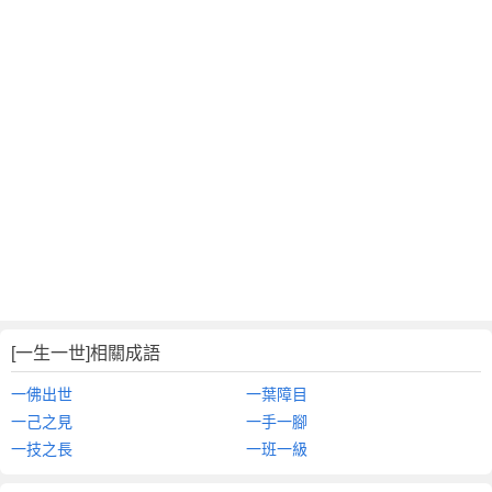
[一生一世]相關成語
一佛出世
一葉障目
一己之見
一手一腳
一技之長
一班一級