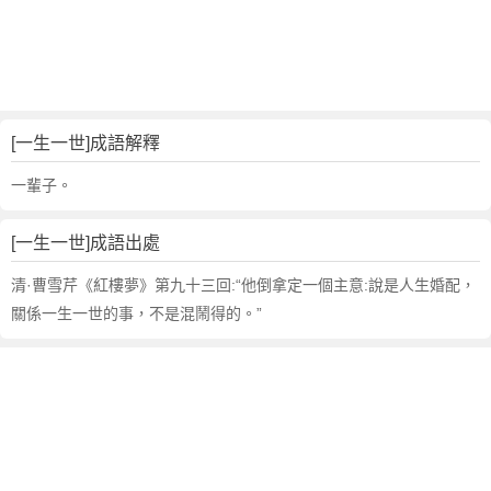
句
,
出
處
,
一
[一生一世]成語解釋
生
一
一輩子。
世
的
[一生一世]成語出處
意
思
清·曹雪芹《紅樓夢》第九十三回:“他倒拿定一個主意:說是人生婚配，
,
關係一生一世的事，不是混鬧得的。”
成
語
故
事
,
英
文