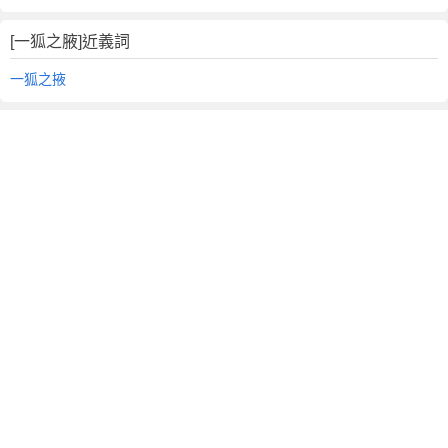
[一狐之腋]近義詞
一狐之掖