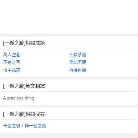
[一狐之腋]相關成語
萬人空巷
三顧茅廬
不速之客
樂此不疲
信手拈來
再接再厲
[一狐之腋]英文翻譯
A precious thing
[一狐之腋]相關搜尋
千金之裘，非一狐之腋