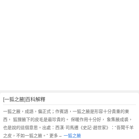
翻
譯
[一狐之腋]百科解釋
一狐之腋，成語，偏正式；作賓語，一狐之腋是形容十分貴重的東
西， 狐狸腋下的皮毛是最珍貴的。 保暖作用十分好， 象集腋成裘，
也是說的這個意思。出處：西漢·司馬遷《史記·趙世家》：“吾聞千羊
之皮，不如一狐之腋。” 更多→
一狐之腋