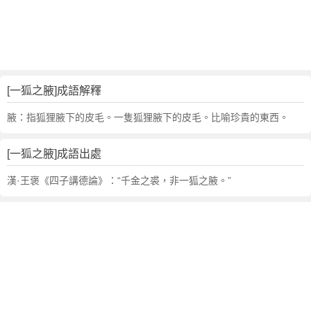
句
,
出
處
,
一
[一狐之腋]成語解釋
狐
之
腋：指狐狸腋下的皮毛。一隻狐狸腋下的皮毛。比喻珍貴的東西。
腋
的
[一狐之腋]成語出處
意
思
漢·王褒《四子講德論》：“千金之裘，非一狐之腋。”
,
成
語
故
事
,
英
文