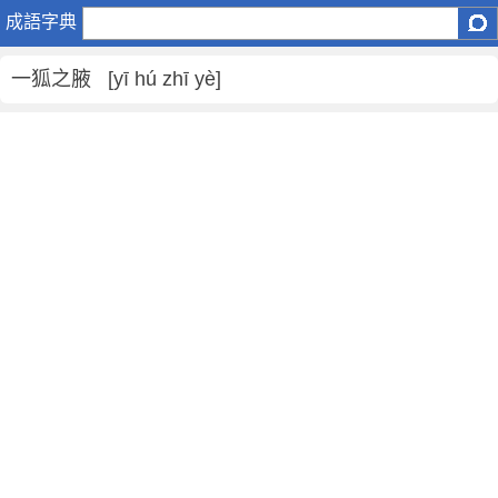
一
成語字典
狐
之
一狐之腋 [yī hú zhī yè]
腋
是
什
麼
意
思
,
一
狐
之
腋
的
解
釋
,
造