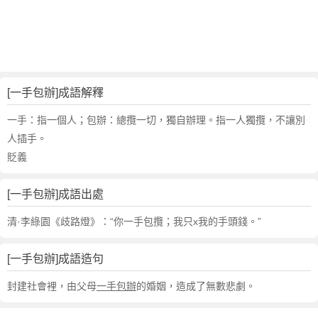
句
,
出
處
,
一
[一手包辦]成語解釋
手
包
一手：指一個人；包辦：總攬一切，獨自辦理。指一人獨攬，不讓別
辦
人插手。
的
貶義
意
思
[一手包辦]成語出處
,
成
清·李綠園《歧路燈》：“你一手包攬；我只x我的手頭錢。”
語
故
[一手包辦]成語造句
事
,
封建社會裡，由父母
一手包辦
的婚姻，造成了無數悲劇。
英
文