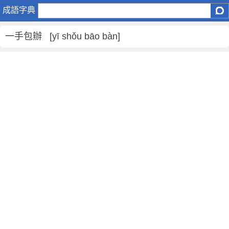
一
成語字典
手
包
一手包辦 [yī shǒu bāo bàn]
辦
是
什
麼
意
思
,
一
手
包
辦
的
解
釋
,
造