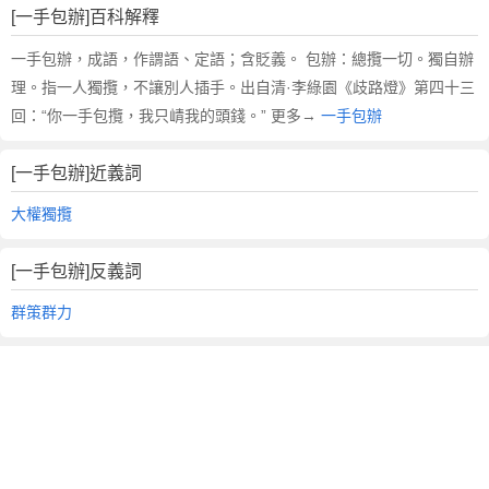
[一手包辦]百科解釋
一手包辦，成語，作謂語、定語；含貶義。 包辦：總攬一切。獨自辦
理。指一人獨攬，不讓別人插手。出自清·李綠園《歧路燈》第四十三
回：“你一手包攬，我只崝我的頭錢。” 更多→
一手包辦
[一手包辦]近義詞
大權獨攬
[一手包辦]反義詞
群策群力