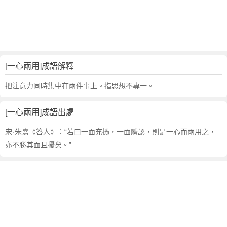
句
,
出
處
,
一
[一心兩用]成語解釋
心
兩
把注意力同時集中在兩件事上。指思想不專一。
用
的
[一心兩用]成語出處
意
思
宋·朱熹《答人》：“若曰一面充擴，一面體認，則是一心而兩用之，
,
亦不勝其面且擾矣。”
成
語
故
事
,
英
文