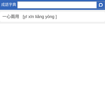
一
成語字典
心
兩
一心兩用 [yī xīn liǎng yòng ]
用
是
什
麼
意
思
,
一
心
兩
用
的
解
釋
,
造