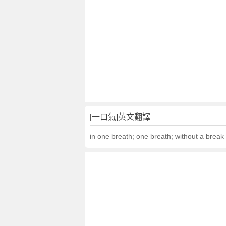
文
翻
譯
[一口氣]英文翻譯
in one breath; one breath; without a break