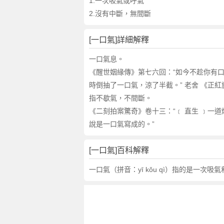
的
1.一次吸氣或呼氣
反
2.沒有中斷，無間斷
義
詞
[一口氣]詳細解釋
近
義
一口氣息。
詞
《醒世姻緣傳》第七六回：“如今不趁你有口
,
時倒抽了一口氣，涼了半截。” 老舍 《正
一
指不歇氣，不間斷。
口
《二刻拍案驚奇》卷十三：“﹝ 直生 ﹞一
氣
說是一口氣寫成的。”
的
意
思
[一口氣]百科解釋
,
一口氣（拼音：yī kǒu qì）指的是一次
一
口
氣
的
英