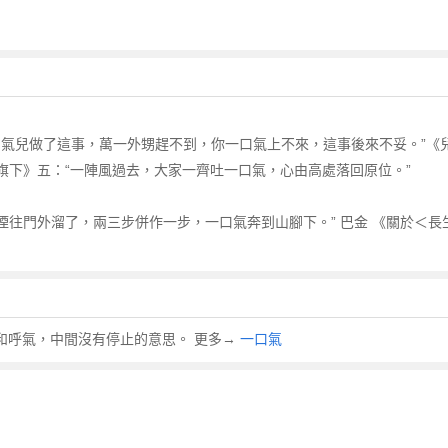
氣兒做了這事，萬一外甥趕不到，你一口氣上不來，這事後來不妥。”《兒
紅旗下》五：“一陣風過去，大家一齊吐一口氣，心由高處落回原位。”
道煙往門外溜了，兩三步併作一步，一口氣奔到山腳下。” 巴金 《關於＜
吸氣和呼氣，中間沒有停止的意思。 更多→
一口氣