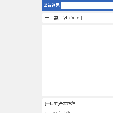
一
國語詞典
口
氣
一口氣 [yī kǒu qì]
是
什
麼
意
思
,
一
口
氣
的
解
釋
,
一
口
[一口氣]基本解釋
氣