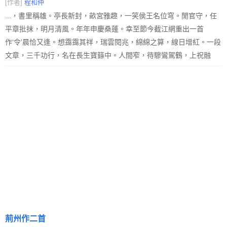
[作者]
程和仲
...，書里稱雄。亭長新封，畝宮雅趣，一笑侯王名位穹。閒官守，任
平章批抹，明月清風。年年申慶桑蓬。幸至節今截江網重出一首
作‘令’晨恰又逢。想靄靄其祥，瑞雲閱兆，綿綿之算，線日增紅。一段
文章，三千功行，名在長生寶籙中。人間窄，待驂鸞駕鶴，上祝融
荊州作二首