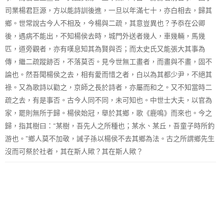
司業楊君巨源，方以能詩訓後進，一旦以年滿七十，亦白相去，歸其
鄉。世常說古今人不相及，今楊與二疏，其意豈異也？予忝在公卿
後，遇病不能出，不知楊侯去時，城門外送者幾人，車幾輛，馬幾
匹，道旁觀者，亦有嘆息知其為賢與否；而太史氏又能張大其事為
傳，繼二疏蹤跡否，不落莫否。見今世無工畫者，而畫與不畫，固不
論也。然吾聞楊侯之去，相有愛而惜之者，白以為其都少尹，不絕其
祿。又為歌詩以勸之，京師之長於詩者，亦屬而和之。又不知當時二
疏之去，有是事否。古今人同不同，未可知也。中世士大夫，以官為
家，罷則無所于歸。楊侯始冠，舉於其鄉，歌《鹿鳴》而來也。今之
歸，指其樹曰：“某樹，吾先人之所種也；某水、某丘，吾童子時所釣
游也。”鄉人莫不加敬，誡子孫以楊侯不去其鄉為法。古之所謂鄉先生
沒而可祭於社者，其在斯人歟？其在斯人歟？