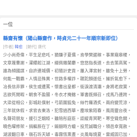
一位
縣齋有懷（陽山縣齋作，時貞元二十一年順宗新即位）
[作者]
韓愈
[朝代] 唐代
少小尚奇偉，平生足悲吒。猶嫌子夏儒，肯學樊遲稼。事業窺皋稷，
文章蔑曹謝。濯纓起江湖，綴佩雜蘭麝。悠悠指長道，去去策高駕。
誰為傾國謀，自許連城價。初隨計吏貢，屢入澤宮射。雖免十上勞，
何能一戰霸。人情忌殊異，世路多權詐。蹉跎顏遂低，摧折氣愈下。
冶長信非罪，侯生或遭罵。懷書出皇都，銜淚渡清灞。身將老寂寞，
志欲死閒暇。朝食不盈腸，冬衣才掩髂。軍書既頻召，戎馬乃連跨。
大梁從相公，彭城赴僕射。弓箭圍狐兔，絲竹羅酒炙。兩府變荒涼，
三年就休假。求官去東洛，犯雪過西華。塵埃紫陌春，風雨靈台夜。
名聲荷朋友，援引乏姻婭。雖陪彤庭臣，詎縱青冥靶。寒空聳危闕，
曉色曜修架。捐軀辰在丁，鎩翮時方蠟。投荒誠職分，領邑幸寬赦。
湖波翻日車，嶺石坼天罅。毒霧恆熏晝，炎風每燒夏。雷威固已加，