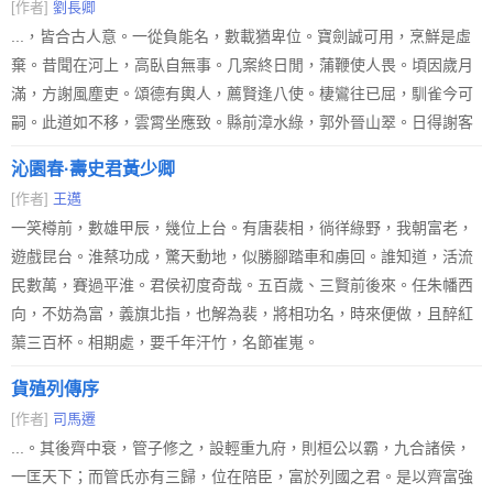
[作者]
劉長卿
...，皆合古人意。一從負能名，數載猶卑位。寶劍誠可用，烹鮮是虛
棄。昔聞在河上，高臥自無事。几案終日閒，蒲鞭使人畏。頃因歲月
滿，方謝風塵吏。頌德有輿人，薦賢逢八使。棲鸞往已屈，馴雀今可
嗣。此道如不移，雲霄坐應致。縣前漳水綠，郭外晉山翠。日得謝客
沁園春·壽史君黃少卿
[作者]
王邁
一笑樽前，數雄甲辰，幾位上台。有唐裴相，徜徉綠野，我朝富老，
遊戲昆台。淮蔡功成，驚天動地，似勝腳踏車和虜回。誰知道，活流
民數萬，賽過平淮。君侯初度奇哉。五百歲、三賢前後來。任朱幡西
向，不妨為富，義旗北指，也解為裴，將相功名，時來便做，且醉紅
蕖三百杯。相期處，要千年汗竹，名節崔嵬。
貨殖列傳序
[作者]
司馬遷
...。其後齊中衰，管子修之，設輕重九府，則桓公以霸，九合諸侯，
一匡天下；而管氏亦有三歸，位在陪臣，富於列國之君。是以齊富強