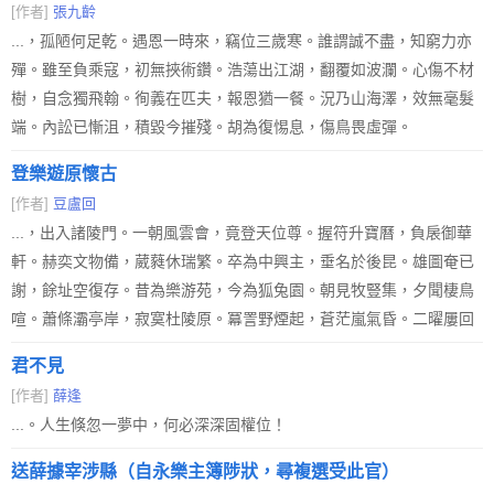
[作者]
張九齡
...，孤陋何足乾。遇恩一時來，竊位三歲寒。誰謂誠不盡，知窮力亦
殫。雖至負乘寇，初無挾術鑽。浩蕩出江湖，翻覆如波瀾。心傷不材
樹，自念獨飛翰。徇義在匹夫，報恩猶一餐。況乃山海澤，效無毫髮
端。內訟已慚沮，積毀今摧殘。胡為復惕息，傷鳥畏虛彈。
登樂遊原懷古
[作者]
豆盧回
...，出入諸陵門。一朝風雲會，竟登天位尊。握符升寶曆，負扆御華
軒。赫奕文物備，葳蕤休瑞繁。卒為中興主，垂名於後昆。雄圖奄已
謝，餘址空復存。昔為樂游苑，今為狐兔園。朝見牧豎集，夕聞棲鳥
喧。蕭條灞亭岸，寂寞杜陵原。冪詈野煙起，蒼茫嵐氣昏。二曜屢回
君不見
[作者]
薛逢
...。人生倏忽一夢中，何必深深固權位！
送薛據宰涉縣（自永樂主簿陟狀，尋複選受此官）