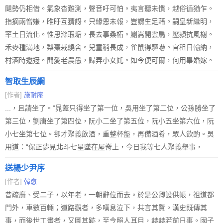
颶勢仍相借。氣象杳難測，聲音吁可怕。夷言聽未慣，越俗循猶乍。
指摘兩憎嫌，睢盱互猜訝。只緣恩未報，豈謂生足藉。嗣皇新繼明，
率土日流化。惟思滌瑕垢，長去事桑柘。劚嵩開雲扃，壓潁抗風榭。
禾麥種滿地，梨棗栽繞舍。兒童稍長成，雀鼠得驅嚇。官租日輸納，
村酒時邀迓。閒愛老農愚，歸弄小女奼。如今便可爾，何用畢婚嫁。
智取生辰綱
[作者]
施耐庵
...，且請坐了。”晁蓋只得坐了第一位，吳用坐了第二位，公孫勝坐了
第三位，劉唐坐了第四位，阮小二坐了第五位，阮小五坐第六位，阮
小七坐第七位。卻才聚義飲酒，重整杯盤，再備酒肴，眾人飲酌。吳
用道：“保正夢見北斗七星墜在屋脊上，今日我等七人聚義舉事，
送楊少尹序
[作者]
韓愈
昔疏廣、受二子，以年老，一朝辭位而去。於是公卿設供帳，祖道都
門外，車數百輛；道路觀者，多嘆息泣下，共言其賢。漢史既傳其
事，而後世工畫者，又圖其跡，至今照人耳目，赫赫若前日事。國子