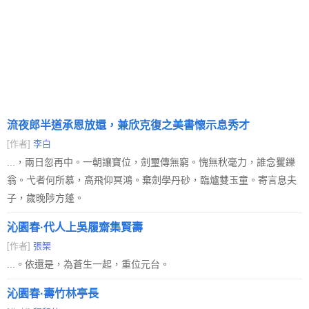
流夜郎半道承恩放還，兼欣克復之美書懷示息秀才
[作者]
李白
...，兩日忽再中。一朝讓寶位，劍璽傳無窮。愧無秋毫力，誰念矍鑠
翁。弋者何所慕，高飛仰冥鴻。棄劍學丹砂，臨爐雙玉童。寄言息夫
子，歲晚陟方蓬。
沁園春·代人上吳履齋集賢壽
[作者]
張榘
...。依還是，為蒼生一起，重位元台。
沁園春·壽竹林亭長