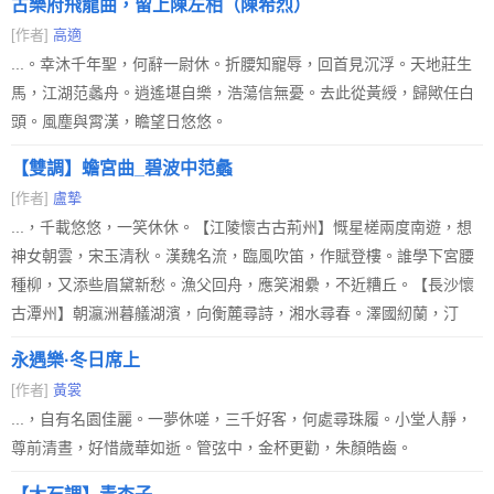
古樂府飛龍曲，留上陳左相（陳希烈）
[作者]
高適
...。幸沐千年聖，何辭一尉休。折腰知寵辱，回首見沉浮。天地莊生
馬，江湖范蠡舟。逍遙堪自樂，浩蕩信無憂。去此從黃綬，歸歟任白
頭。風塵與霄漢，瞻望日悠悠。
【雙調】蟾宮曲_碧波中范蠡
[作者]
盧摯
...，千載悠悠，一笑休休。【江陵懷古古荊州】慨星槎兩度南遊，想
神女朝雲，宋玉清秋。漢魏名流，臨風吹笛，作賦登樓。誰學下宮腰
種柳，又添些眉黛新愁。漁父回舟，應笑湘纍，不近糟丘。【長沙懷
古潭州】朝瀛洲暮艤湖濱，向衡麓尋詩，湘水尋春。澤國紉蘭，汀
永遇樂·冬日席上
[作者]
黃裳
...，自有名園佳麗。一夢休嗟，三千好客，何處尋珠履。小堂人靜，
尊前清晝，好惜歲華如逝。管弦中，金杯更勸，朱顏皓齒。