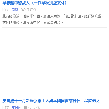
早春越中留故人（一作早秋別盧玄休）
[作者]
周賀
[朝代] 唐代
此行經歲近，唯約半年回。野渡人初過，前山雲未開。雁群逢曉斷，
林色映川來。清夜蘆中客，嚴家舊釣台。
庚寅歲十一月新羅弘惠上人與本國同書請日休…以詩送之
[作者]
皮日休
[朝代] 唐代