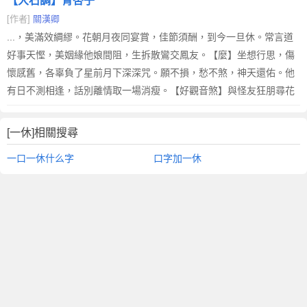
【大石調】青杏子
[作者]
關漢卿
...，美滿效綢繆。花朝月夜同宴賞，佳節須酬，到今一旦休。常言道
好事天慳，美姻緣他娘間阻，生拆散鸞交鳳友。【麼】坐想行思，傷
懷感舊，各辜負了星前月下深深咒。願不損，愁不煞，神天還佑。他
有日不測相逢，話別離情取一場消瘦。【好觀音煞】與怪友狂朋尋花
[一休]相關搜尋
一口一休什么字
口字加一休