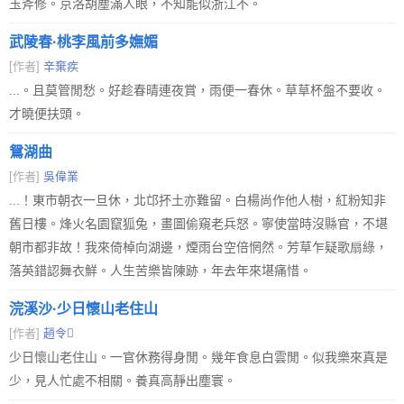
玉斧修。京洛胡塵滿人眼，不知能似浙江不。
武陵春·桃李風前多嫵媚
[作者]
辛棄疾
...。且莫管閒愁。好趁春晴連夜賞，雨便一春休。草草杯盤不要收。
才曉便扶頭。
鴛湖曲
[作者]
吳偉業
...！東市朝衣一旦休，北邙抔土亦難留。白楊尚作他人樹，紅粉知非
舊日樓。烽火名園竄狐兔，畫圖偷窺老兵怒。寧使當時沒縣官，不堪
朝市都非故！我來倚棹向湖邊，煙雨台空倍惘然。芳草乍疑歌扇綠，
落英錯認舞衣鮮。人生苦樂皆陳跡，年去年來堪痛惜。
浣溪沙·少日懷山老住山
[作者]
趙令
少日懷山老住山。一官休務得身閒。幾年食息白雲閒。似我樂來真是
少，見人忙處不相關。養真高靜出塵寰。