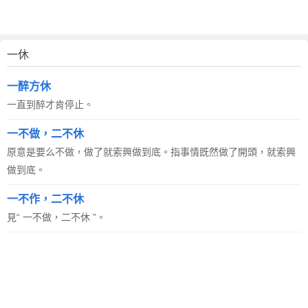
一休
一醉方休
一直到醉才肯停止。
一不做，二不休
原意是要么不做，做了就索興做到底。指事情既然做了開頭，就索興
做到底。
一不作，二不休
見“ 一不做，二不休 ”。