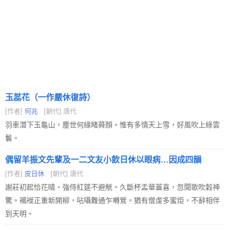
玉蕊花（一作嚴休復詩）
[作者]
何兆
[朝代] 唐代
羽車潛下玉龜山，塵世何緣睹蕣顏。惟有多情天上雪，好風吹上綠雲
鬟。
偶留羊振文先輩及一二文友小飲日休以眼病…因成四韻
[作者]
皮日休
[朝代] 唐代
謝莊初起恰花晴，強侍紅筵不避觥。久斷杯盂華蓋喜，忽聞歌吹穀神
驚。褵褷正重新開柳，呫囁難通乍囀鶯。猶有僧虔多蜜炬，不辭相伴
到天明。