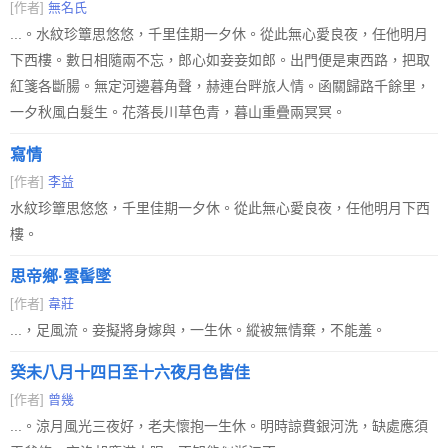
[作者]
無名氏
...。水紋珍簟思悠悠，千里佳期一夕休。從此無心愛良夜，任他明月
下西樓。數日相隨兩不忘，郎心如妾妾如郎。出門便是東西路，把取
紅箋各斷腸。無定河邊暮角聲，赫連台畔旅人情。函關歸路千餘里，
一夕秋風白髮生。花落長川草色青，暮山重疊兩冥冥。
寫情
[作者]
李益
水紋珍簟思悠悠，千里佳期一夕休。從此無心愛良夜，任他明月下西
樓。
思帝鄉·雲髻墜
[作者]
韋莊
...，足風流。妾擬將身嫁與，一生休。縱被無情棄，不能羞。
癸未八月十四日至十六夜月色皆佳
[作者]
曾幾
...。涼月風光三夜好，老夫懷抱一生休。明時諒費銀河洗，缺處應須