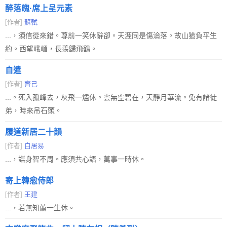
醉落魄·席上呈元素
[作者]
蘇軾
...，須信從來錯。尊前一笑休辭卻。天涯同是傷淪落。故山猶負平生
約。西望峨嵋，長羨歸飛鶴。
自遣
[作者]
齊己
...。死入孤峰去，灰飛一燼休。雲無空碧在，天靜月華流。免有諸徒
弟，時來吊石頭。
履道新居二十韻
[作者]
白居易
...，謀身智不周。應須共心語，萬事一時休。
寄上韓愈侍郎
[作者]
王建
...，若無知薦一生休。