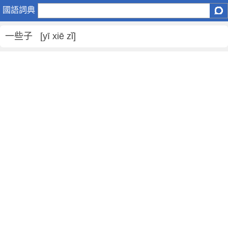
一
國語詞典
些
子
一些子 [yī xiē zǐ]
是
什
麼
意
思
,
一
些
子
的
解
釋
,
一
些
子