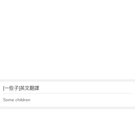
文
翻
譯
[一些子]英文翻譯
Some children