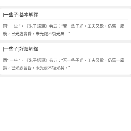
的
反
義
[一些子]基本解釋
詞
同“ 一些 ”。《朱子語類》卷五：“若一些子光，工夫又歇，仍舊一塵
近
義
鏡，已光處會昏，未光處不復光矣。”
詞
,
[一些子]詳細解釋
一
些
同“ 一些 ”。《朱子語類》卷五：“若一些子光，工夫又歇，仍舊一塵
子
鏡，已光處會昏，未光處不復光矣。”
的
意
思
,
一
些
子
的
英