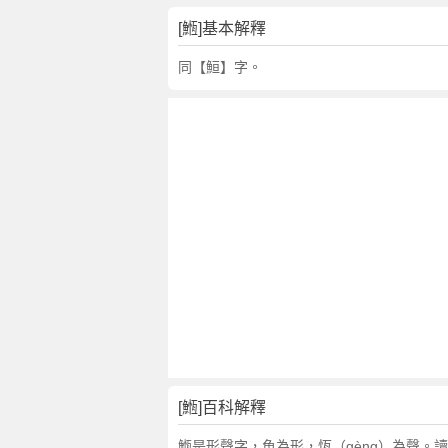
[䱭]基本解釋
同【䱎】字。
[䱭]百科解釋
䱭是形聲字，魚為形，恆（gèng）為聲。讀