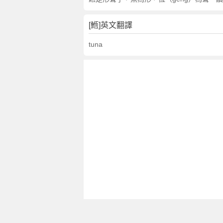
[䱭]英文翻譯
tuna