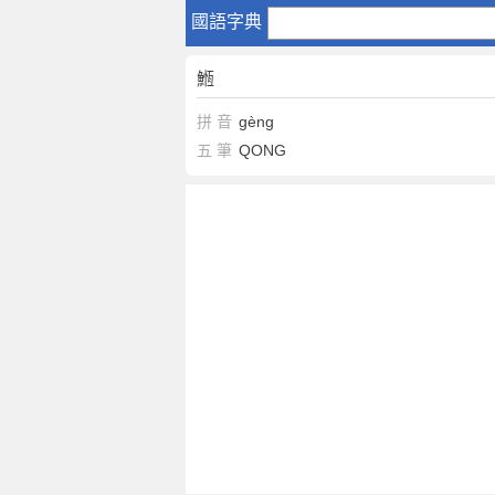
䱭
國語字典
䱭
拼 音
gèng
五 筆
QONG