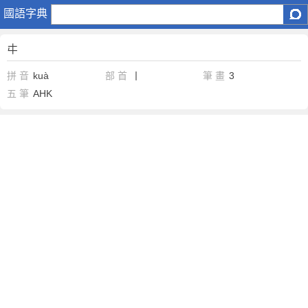
㐄
國語字典
㐄
拼 音
kuà
部 首
丨
筆 畫
3
五 筆
AHK