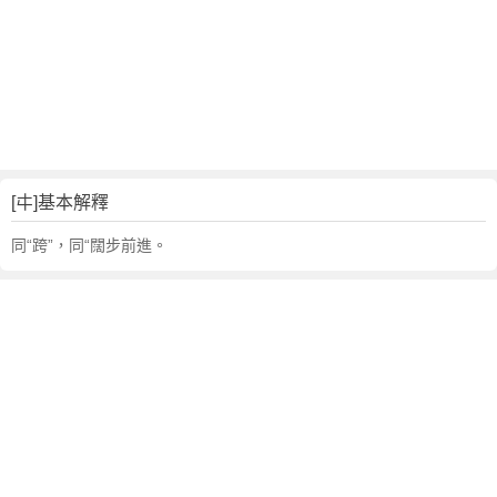
[㐄]基本解釋
同“跨”，同“闊步前進。