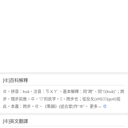
[㐄]百科解釋
㐄，拼音：kuà，注音：ㄎㄨㄚˋ，基本解釋：同“跨”，同“𡕒(kuà)”；跨
步，闊步前進。㐄，“𡕒”的訛字。𡕒，跨步也；從反夂(zhǐ)；𩰫(guō)從
此。本義：跨步。㐄，《集韻》(述古堂)作“ヰ”。 更多→
㐄
[㐄]英文翻譯