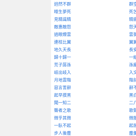
迥然不群
群
睡生夢死
死
見精識精
精
敵惠敵怨
怨
過眼煙雲
雲
連枝比翼
翼
地久天長
長
歸十歸一
一
荒子孱孫
孫
岐出岐入
入
月地雲階
階
惡言詈辭
辭
起早摸黑
黑
聞一知二
二
聾者之歌
歌
微乎其微
微
一臥不起
起
步人後塵
塵