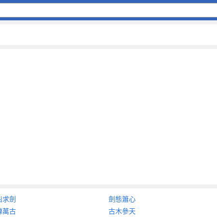
船求劍
劍態簫心
轢萬古
古木參天