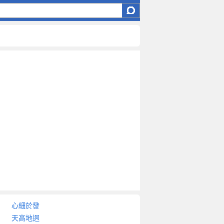
心細於發
天高地迥