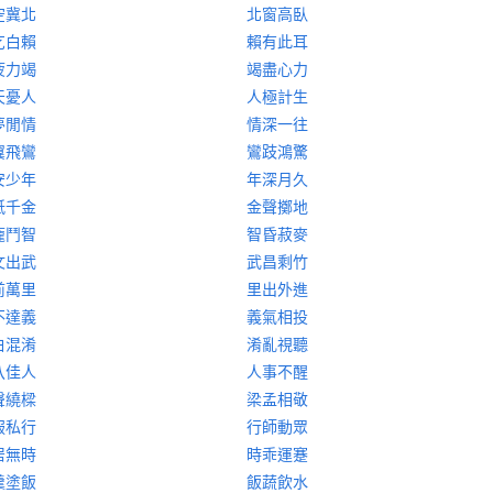
空冀北
北窗高臥
乞白賴
賴有此耳
疲力竭
竭盡心力
天憂人
人極計生
夢閒情
情深一往
翼飛鸞
鸞跂鴻驚
安少年
年深月久
紙千金
金聲擲地
龐鬥智
智昏菽麥
文出武
武昌剩竹
前萬里
里出外進
不達義
義氣相投
白混淆
淆亂視聽
八佳人
人事不醒
聲繞樑
梁孟相敬
服私行
行師動眾
居無時
時乖運蹇
羹塗飯
飯蔬飲水