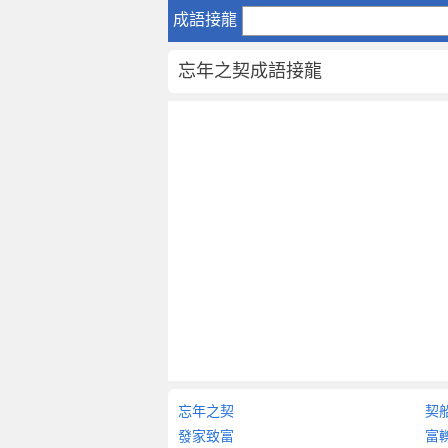
忘
成語接龍
年
之
忘年之契成語接龍
契
成
語
接
龍
忘
年
之
契
-
成
語
詞
典
大
忘年之契
契
全
發家致富
富