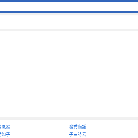
論風發
發禿齒豁
民如子
子曰詩云