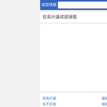
從
成語接龍
長
計
從長計議成語接龍
議
成
語
接
龍
從
長
計
議
-
成
語
詞
典
大
從長計議
議
全
目不忍視
視