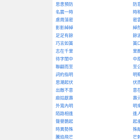
思患預防
防
名震一時
時
慮周藻密
密
影影綽綽
綽
足足有餘
餘
巧言如簧
簧
志在千里
里
待字閨中
中
聯翩而至
至
詞約指明
明
思潮起伏
伏
出敵不意
意
麻姑獻壽
壽
外寬內明
明
陌路相逢
逢
聲譽鵲起
起
時異勢殊
殊
騰焰飛芒
芒