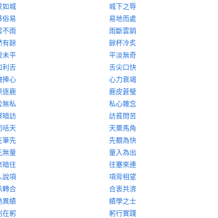
意如城
城下之辱
移俗易
易地而處
雲不雨
雨斷雲銷
然有餘
餘杯冷炙
波未平
平淡無奇
口利舌
舌尖口快
醜捧心
心力衰竭
原逐鹿
鹿皮蒼璧
公無私
私心雜念
察暗訪
訪貧問苦
而咶天
天粟馬角
在筆先
先覩為快
元無量
量入為出
來暗往
往蹇來連
人說項
項背相望
承轉合
合衷共濟
勛異績
績學之士
刺在躬
躬行實踐