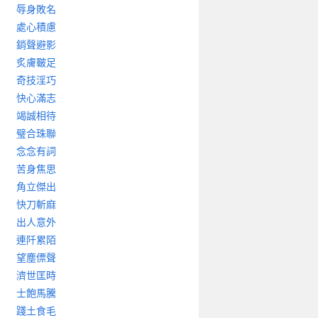
辱身敗名
處心積慮
銷聲避影
炙膚皸足
奇技淫巧
快心滿志
竭誠相待
璧合珠聯
念念有詞
苦身焦思
角立傑出
快刀斬麻
出人意外
連阡累陌
望塵僄聲
濟世匡時
士飽馬騰
踐土食毛