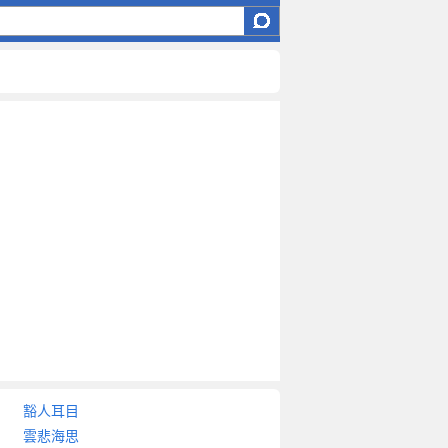
豁人耳目
雲悲海思